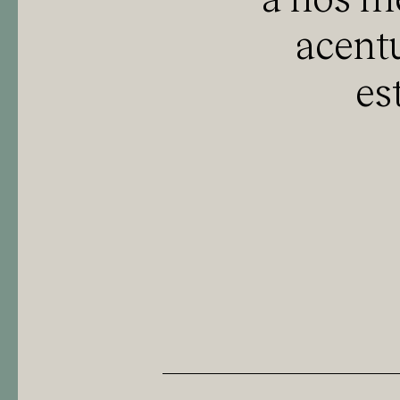
a nós m
acent
es