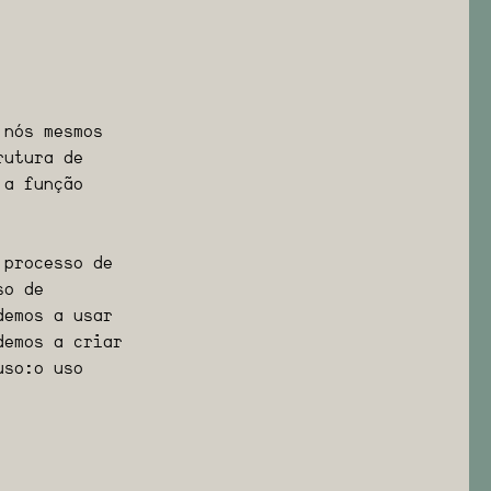
 nós mesmos
rutura de
 a função
 processo de
so de
demos a usar
demos a criar
so: o uso