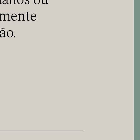
danos ou
amente
ão.