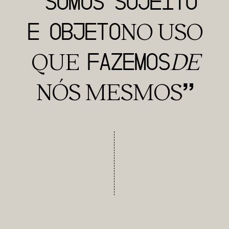
“SOMOS
SUJEITO
E
OBJE
TO
NO USO
FAZEMOS
QUE
DE
”
NÓS MESMOS