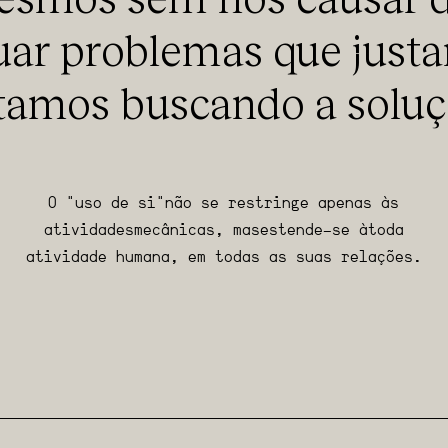
esmos sem nos causar 
uar problemas que just
tamos buscando a soluç
O "uso de si" não se restringe apenas às
atividades mecânicas, mas estende-se à toda
atividade humana, em todas as suas relações.